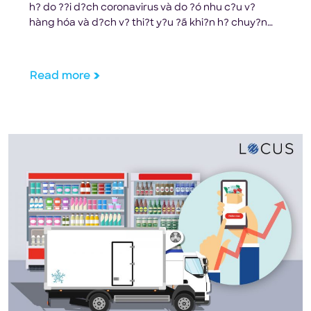
h? do ??i d?ch coronavirus và do ?ó nhu c?u v?
hàng hóa và d?ch v? thi?t y?u ?ã khi?n h? chuy?n
sang giao hàng theo yêu c?u. Các doanh nghi?p
Logistics ?ang c? g?ng xây d?ng m?t mô hình kinh
doanh giao hàng […]
Read more