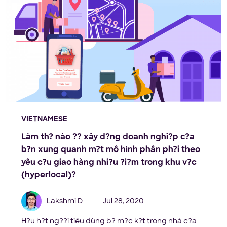
VIETNAMESE
Làm th? nào ?? xây d?ng doanh nghi?p c?a
b?n xung quanh m?t mô hình phân ph?i theo
yêu c?u giao hàng nhi?u ?i?m trong khu v?c
(hyperlocal)?
Lakshmi D
Jul 28, 2020
H?u h?t ng??i tiêu dùng b? m?c k?t trong nhà c?a