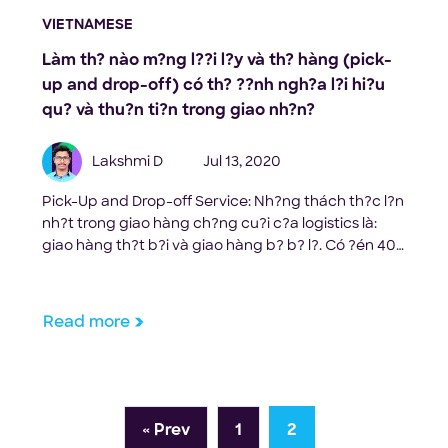
VIETNAMESE
Làm th? nào m?ng l??i l?y và th? hàng (pick-
up and drop-off) có th? ??nh ngh?a l?i hi?u
qu? và thu?n ti?n trong giao nh?n?
Lakshmi D
Jul 13, 2020
Pick-Up and Drop-off Service: Nh?ng thách th?c l?n
nh?t trong giao hàng ch?ng cu?i c?a logistics là:
giao hàng th?t b?i và giao hàng b? b? l?. Có ?én 40
tri?u giao hàng th?t b?i trong l?n th? ??u tiên t?i Anh
– Theo Báo cáo UK Delivery Index Report, 2019.
Khách hàng ghét vi?c […]
Read more
« Prev
1
2