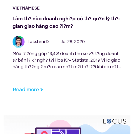
VIETNAMESE
Làm th? nào doanh nghi?p có th? qu?n lý th?i
gian giao hàng cao ?i?m?
Lakshmi D
Jul 28, 2020
Mùa l? ?óng góp 13,4% doanh thu so v?i t?ng doanh
s? bán l? k? ngh? t?i Hoa K?- Statista, 2019 Vi?c giao
hàng th??ng ? m?c cao nh?t m?i th?i ??i khi có m?t
l? h?i ho?c vào ??u n?m m?i. S?n ph?m có th? ???c
gi?m giá, giá quá cao, không có s?n […]
Read more