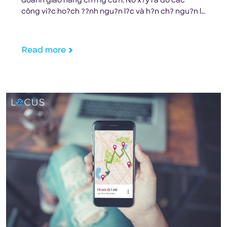
doanh giao hàng ch?ng cu?i. Nó x?y ra do các
công vi?c ho?ch ??nh ngu?n l?c và h?n ch? ngu?n l?
c ph?i ??i m?t trong khi v?n ph?i ??m b?o các chuy?
n xe có chi phí t?i thi?u. Gi?i quy?t v?n ?? này giúp
[…]
Read more