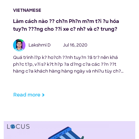
VIETNAMESE
Làm cách nào ?? ch?n Ph?n m?m t?i ?u hóa
tuy?n ???ng cho ??i xe c? nh? và c? trung?
Lakshmi D
Jul 16, 2020
Quá trình l?p k? ho?ch ??nh tuy?n ?ã tr? nên khá
ph?c t?p, v?i s? k?t h?p ?a d?ng c?a các ??n ??t
hàng c?a khách hàng hàng ngày và nhi?u tùy ch?n
giao nh?n cho ph??ng ti?n và tuy?n ???ng. S? ph?c
t?p này ?ã khi?n các công ty giao hàng tìm ki?m
ph?n […]
Read more