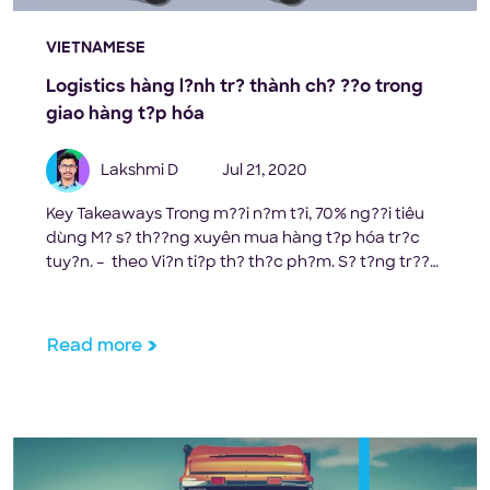
VIETNAMESE
Logistics hàng l?nh tr? thành ch? ??o trong
giao hàng t?p hóa
Lakshmi D
Jul 21, 2020
Key Takeaways Trong m??i n?m t?i, 70% ng??i tiêu
dùng M? s? th??ng xuyên mua hàng t?p hóa tr?c
tuy?n. – theo Vi?n ti?p th? th?c ph?m. S? t?ng tr??
ng ??t ng?t c?a doanh s? bán hàng t?p hóa tr?c
tuy?n ?ã d?n ??n nhu c?u v? các s?n ph?m kho l?nh
t?ng cao. M?t […]
Read more