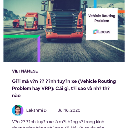
VIETNAMESE
Gi?i mã v?n ?? ??nh tuy?n xe (Vehicle Routing
Problem hay VRP): Cái gì, t?i sao và nh? th?
nào
Lakshmi D
Jul 16, 2020
V?n ?? ??nh tuy?n xe là m?t h?ng s? trong kinh