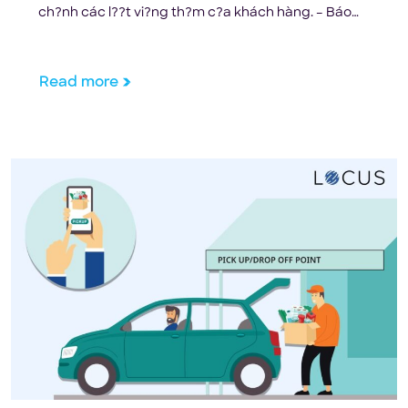
ch?nh các l??t vi?ng th?m c?a khách hàng. – Báo
cáo Retail Touchpoints ??i d?ch COVID-19 ?ã khi?n
ng??i tiêu dùng chuy?n sang m?t d?ch v? ?a kênh
nh? Mua tr?c […]
Read more