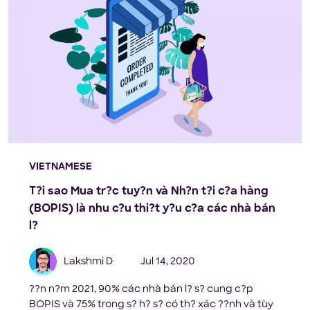
VIETNAMESE
T?i sao Mua tr?c tuy?n và Nh?n t?i c?a hàng
(BOPIS) là nhu c?u thi?t y?u c?a các nhà bán
l?
Lakshmi D
Jul 14, 2020
??n n?m 2021, 90% các nhà bán l? s? cung c?p
BOPIS và 75% trong s? h? s? có th? xác ??nh và tùy