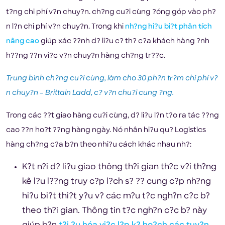
t?ng chi phí v?n chuy?n. ch?ng cu?i cùng ?óng góp vào ph?
n l?n chi phí v?n chuy?n. Trong khi
nh?ng hi?u bi?t phân tích
nâng cao
giúp xác ??nh d? li?u c? th? c?a khách hàng ?nh
h??ng ??n vi?c v?n chuy?n hàng ch?ng tr??c.
Trung bình ch?ng cu?i cùng, làm cho 30 ph?n tr?m chi phí v?
n chuy?n – Brittain Ladd, c? v?n chu?i cung ?ng.
Trong các ??t giao hàng cu?i cùng, d? li?u l?n t?o ra tác ??ng
cao ??n ho?t ??ng hàng ngày. Nó nhân hi?u qu? Logistics
hàng ch?ng c?a b?n theo nhi?u cách khác nhau nh?:
K?t n?i d? li?u giao thông th?i gian th?c v?i th?ng
kê l?u l??ng truy c?p l?ch s? ?? cung c?p nh?ng
hi?u bi?t thi?t y?u v? các m?u t?c ngh?n c?c b?
theo th?i gian. Thông tin t?c ngh?n c?c b? này