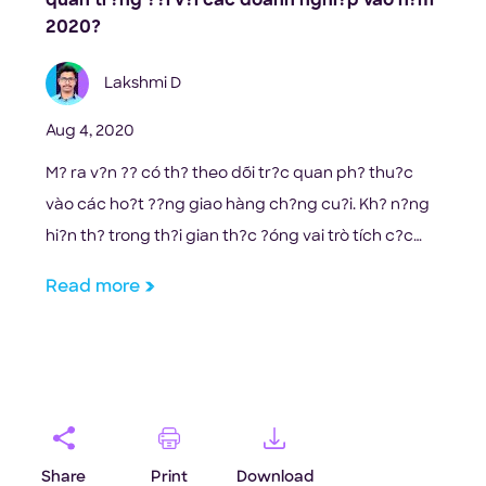
quan tr?ng ??i v?i các doanh nghi?p vào n?m
2020?
Lakshmi D
Aug 4, 2020
M? ra v?n ?? có th? theo dõi tr?c quan ph? thu?c
vào các ho?t ??ng giao hàng ch?ng cu?i. Kh? n?ng
hi?n th? trong th?i gian th?c ?óng vai trò tích c?c
trong vi?c duy trì s? ph?n khích khi mua s?n ph?m
Read more
cho ??n khi s?n ph?m ??n tay b?n. Hãy t??ng t??ng
[…]
Share
Print
Download