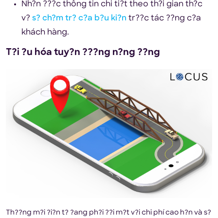
Nh?n ???c thông tin chi ti?t theo th?i gian th?c
v?
s? ch?m tr? c?a b?u ki?n
tr??c tác ??ng c?a
khách hàng.
T?i ?u hóa tuy?n ???ng n?ng ??ng
Th??ng m?i ?i?n t? ?ang ph?i ??i m?t v?i chi phí cao h?n và s?