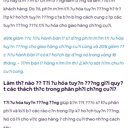
i?u này d?n ??n s? ch?m tr? nghiêm tr?ng và làm ??o l?n
khách hàng. Do ?ó, ph?n m?m t?i ?u hóa tuy?n ???ng h? tr?
l?p k? ho?ch tuy?n ???ng c?a b?n b?ng cách cung c?p các
tuy?n ???ng ???c t?i ?u hóa cho giao hàng ch?ng cu?i.
49% giám ??c ?i?u hành bán l? s? d?ng ph?n m?m t?i ?u hóa
tuy?n ???ng cho giao hàng ch?ng cu?i cùng và 20% giám ??
c ?i?u hành bán l? có k? ho?ch áp d?ng nó trong vòng 18
tháng. – ?i?m bán l? hàng n?m l?n th? 2, kh?o sát ?i?m chu?n
cu?i cùng.
Làm th? nào ?? T?i ?u hóa tuy?n ???ng gi?i quy?
t các thách th?c trong phân ph?i ch?ng cu?i?
T?i ?u hóa tuy?n ???ng ??ng
giúp b?n ??t ???c s? li?u phân
ph?i và lo?i b? các rào c?n trong l?p k? ho?ch tuy?n ???ng.
Nó có l?i cho vi?c giao hàng ? ch?ng cu?i theo nh?ng cách
sau.