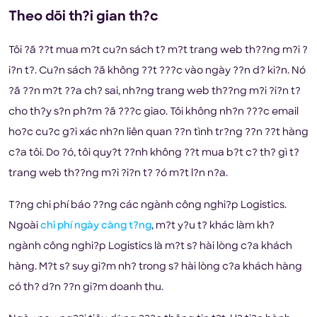
Theo dõi th?i gian th?c
Tôi ?ã ??t mua m?t cu?n sách t? m?t trang web th??ng m?i ?
i?n t?. Cu?n sách ?ã không ??t ???c vào ngày ??n d? ki?n. Nó
?ã ??n m?t ??a ch? sai, nh?ng trang web th??ng m?i ?i?n t?
cho th?y s?n ph?m ?ã ???c giao. Tôi không nh?n ???c email
ho?c cu?c g?i xác nh?n liên quan ??n tình tr?ng ??n ??t hàng
c?a tôi. Do ?ó, tôi quy?t ??nh không ??t mua b?t c? th? gì t?
trang web th??ng m?i ?i?n t? ?ó m?t l?n n?a.
T?ng chi phí báo ??ng các ngành công nghi?p Logistics.
Ngoài
chi phí ngày càng t?ng
, m?t y?u t? khác làm kh?
ngành công nghi?p Logistics là m?t s? hài lòng c?a khách
hàng. M?t s? suy gi?m nh? trong s? hài lòng c?a khách hàng
có th? d?n ??n gi?m doanh thu.