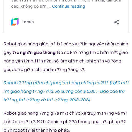
Robot giao hàng giúp lo?i b? các xe t?i là nguyên nhân chính
gây
t?c ngh?n giao thông
. Nó có kh? n?ng th?c hi?n m?t giao
hàng yên t?nh. H?n n?a, nó làm gi?m chi phí ch?n và ?óng
gói, do ?ó gi?m chi phí lao ??ng ?áng k?.
Robot t? ??ng gi?m chi phí giao hàng ch?ng cu?i t? $ 1,60 m?i
l?n giao hàng t? ng??i lái xe xu?ng còn $ 0,06 .- Báo cáo th?
tr??ng, th? tr??ng và th? tr??ng, 2018-2024
Robot giao hàng ??ng gi?a m?t chi?c xe truy?n th?ng và m?
t chi?c xe t? tr?. M?t s? chính ph? ?ã thông qua lu?t pháp ??
bi?n robot t? lái thành h?p pháp.