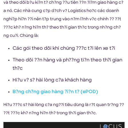
và theo dõi b?u ki?n t? ch?ng ??u tiên ??n ?i?m giao hàng c?
a nó. Các nhà cung c?p d?ch v? Logistics ho?c các doanh
nghi?p hi?n ??i nên t?p trung vào n?m l?nh v?c chính ?? ??t
???c kh? n?ng hi?n th? theo th?i gian th?c trong nh?ng ch?
ng cu?i. Chúng là:
Các gói theo dõi khi chúng ???c t?i lên xe t?i
Theo dõi ??n hàng và ph??ng ti?n theo th?i gian
th?c
Hi?u v? s? hài lòng c?a khách hàng
B?ng ch?ng giao hàng ?i?n t? (ePOD)
Hi?u ???c s? hài lòng c?a ng??i tiêu dùng là r?t quan tr?ng ??
??t ???c kh? n?ng hi?n th? trong th?i gian th?c.