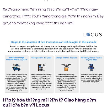
Xe t?i giao hàng ?i?n ?ang ???c s?n xu?t v?i s? l??ng ngày
càng t?ng. Tr??c ?ó, h? ?ang trong giai ?o?n th? nghi?m. Bây
gi?, chó robot c?ng ?ang ???c th? nghi?m!
H?p lý hóa th??ng m?i ?i?n t? Giao hàng d?m
cu?i c?a b?n v?i Locus