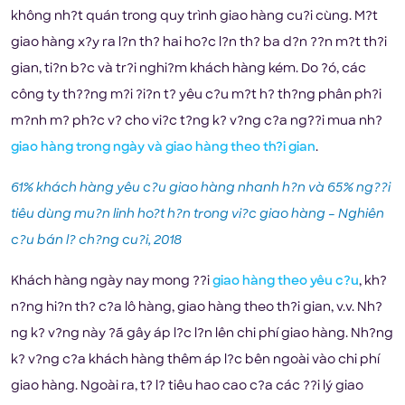
không nh?t quán trong quy trình giao hàng cu?i cùng. M?t
giao hàng x?y ra l?n th? hai ho?c l?n th? ba d?n ??n m?t th?i
gian, ti?n b?c và tr?i nghi?m khách hàng kém. Do ?ó, các
công ty th??ng m?i ?i?n t? yêu c?u m?t h? th?ng phân ph?i
m?nh m? ph?c v? cho vi?c t?ng k? v?ng c?a ng??i mua nh?
giao hàng trong ngày và giao hàng theo th?i gian
.
61% khách hàng yêu c?u giao hàng nhanh h?n và 65% ng??i
tiêu dùng mu?n linh ho?t h?n trong vi?c giao hàng – Nghiên
c?u bán l? ch?ng cu?i, 2018
Khách hàng ngày nay mong ??i
giao hàng theo yêu c?u
, kh?
n?ng hi?n th? c?a lô hàng, giao hàng theo th?i gian, v.v. Nh?
ng k? v?ng này ?ã gây áp l?c l?n lên chi phí giao hàng. Nh?ng
k? v?ng c?a khách hàng thêm áp l?c bên ngoài vào chi phí
giao hàng. Ngoài ra, t? l? tiêu hao cao c?a các ??i lý giao