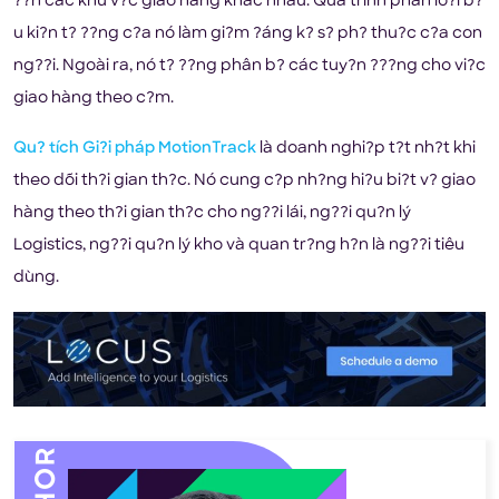
??n các khu v?c giao hàng khác nhau. Quá trình phân lo?i b?
u ki?n t? ??ng c?a nó làm gi?m ?áng k? s? ph? thu?c c?a con
ng??i. Ngoài ra, nó t? ??ng phân b? các tuy?n ???ng cho vi?c
giao hàng theo c?m.
Qu? tích Gi?i pháp MotionTrack
là doanh nghi?p t?t nh?t khi
theo dõi th?i gian th?c. Nó cung c?p nh?ng hi?u bi?t v? giao
hàng theo th?i gian th?c cho ng??i lái, ng??i qu?n lý
Logistics, ng??i qu?n lý kho và quan tr?ng h?n là ng??i tiêu
dùng.