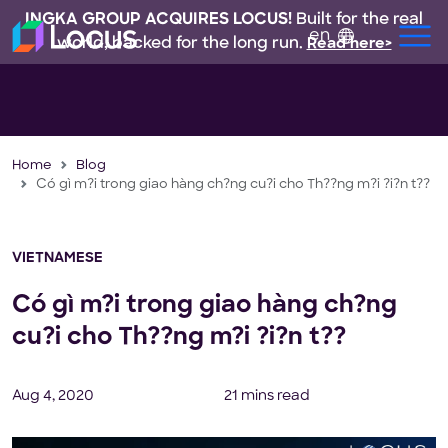
INGKA GROUP ACQUIRES LOCUS!
Built for the real
en
world, backed for the long run.
Read here>
Home
Blog
Có gì m?i trong giao hàng ch?ng cu?i cho Th??ng m?i ?i?n t??
VIETNAMESE
Có gì m?i trong giao hàng ch?ng
cu?i cho Th??ng m?i ?i?n t??
Aug 4, 2020
21 mins read