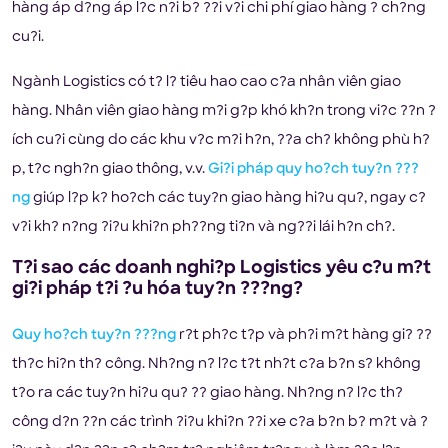
hàng áp d?ng áp l?c n?i b? ??i v?i chi phí giao hàng ? ch?ng
cu?i.
Ngành Logistics có t? l? tiêu hao cao c?a nhân viên giao
hàng. Nhân viên giao hàng m?i g?p khó kh?n trong vi?c ??n ?
ích cu?i cùng do các khu v?c m?i h?n, ??a ch? không phù h?
p, t?c ngh?n giao thông, v.v.
Gi?i pháp quy ho?ch tuy?n ???
ng
giúp l?p k? ho?ch các tuy?n giao hàng hi?u qu?, ngay c?
v?i kh? n?ng ?i?u khi?n ph??ng ti?n và ng??i lái h?n ch?.
T?i sao các doanh nghi?p Logistics yêu c?u m?t
gi?i pháp t?i ?u hóa tuy?n ???ng?
Quy ho?ch tuy?n ???ng
r?t ph?c t?p và ph?i m?t hàng gi? ??
th?c hi?n th? công. Nh?ng n? l?c t?t nh?t c?a b?n s? không
t?o ra các tuy?n hi?u qu? ?? giao hàng. Nh?ng n? l?c th?
công d?n ??n các trình ?i?u khi?n ??i xe c?a b?n b? m?t và ?