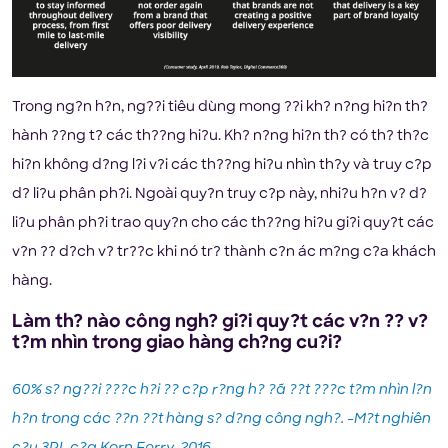
Trong ng?n h?n, ng??i tiêu dùng mong ??i kh? n?ng hi?n th?
hành ??ng t? các th??ng hi?u. Kh? n?ng hi?n th? có th? th?c
hi?n không d?ng l?i v?i các th??ng hi?u nhìn th?y và truy c?p
d? li?u phân ph?i. Ngoài quy?n truy c?p này, nhi?u h?n v? d?
li?u phân ph?i trao quy?n cho các th??ng hi?u gi?i quy?t các
v?n ?? d?ch v? tr??c khi nó tr? thành c?n ác m?ng c?a khách
hàng.
Làm th? nào công ngh? gi?i quy?t các v?n ?? v?
t?m nhìn trong giao hàng ch?ng cu?i?
60% s? ng??i ???c h?i ?? c?p r?ng h? ?ã ??t ???c t?m nhìn l?n
h?n trong các ??n ??t hàng s? d?ng công ngh?. -M?t nghiên