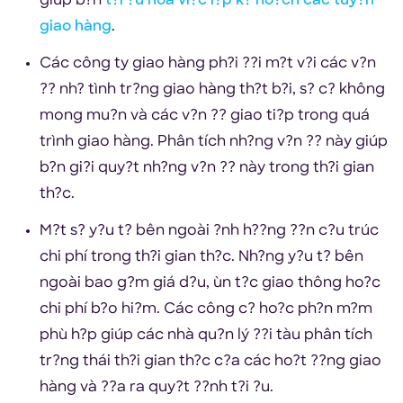
giúp b?n
t?i ?u hóa vi?c l?p k? ho?ch các tuy?n
giao hàng
.
Các công ty giao hàng ph?i ??i m?t v?i các v?n
?? nh? tình tr?ng giao hàng th?t b?i, s? c? không
mong mu?n và các v?n ?? giao ti?p trong quá
trình giao hàng. Phân tích nh?ng v?n ?? này giúp
b?n gi?i quy?t nh?ng v?n ?? này trong th?i gian
th?c.
M?t s? y?u t? bên ngoài ?nh h??ng ??n c?u trúc
chi phí trong th?i gian th?c. Nh?ng y?u t? bên
ngoài bao g?m giá d?u, ùn t?c giao thông ho?c
chi phí b?o hi?m. Các công c? ho?c ph?n m?m
phù h?p giúp các nhà qu?n lý ??i tàu phân tích
tr?ng thái th?i gian th?c c?a các ho?t ??ng giao
hàng và ??a ra quy?t ??nh t?i ?u.