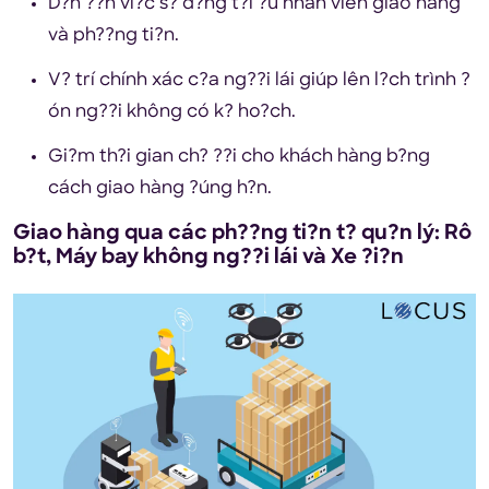
D?n ??n vi?c s? d?ng t?i ?u nhân viên giao hàng
và ph??ng ti?n.
V? trí chính xác c?a ng??i lái giúp lên l?ch trình ?
ón ng??i không có k? ho?ch.
Gi?m th?i gian ch? ??i cho khách hàng b?ng
cách giao hàng ?úng h?n.
Giao hàng qua các ph??ng ti?n t? qu?n lý: Rô
b?t, Máy bay không ng??i lái và Xe ?i?n