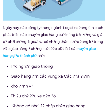
Ngày nay, các công ty trong ngành Logistics ?ang tìm cách
phát tri?n các chuy?n giao hàng cu?i cùng b?n v?ng và giá
c? ph?i ch?ng. Ngoài ra, có nh?ng thách th?c ?áng k? trong
vi?c giao hàng ? ch?ng cu?i, ??c bi?t là ? các
tuy?n giao
hàng gi?a thành ph?
nh?:
T?c ngh?n giao thông
Giao hàng ??n các vùng xa Các ??a ?i?m
khó ??nh v?
Thi?u ch? ??u xe g?n ?ó
‘Không có nhà’ ?? ch?p nh?n giao hàng