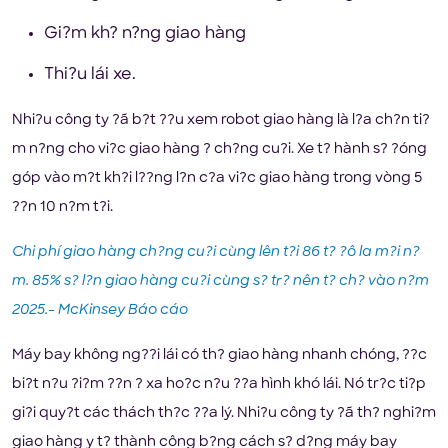
Gi?m kh? n?ng giao hàng
Thi?u lái xe.
Nhi?u công ty ?ã b?t ??u xem robot giao hàng là l?a ch?n ti?
m n?ng cho vi?c giao hàng ? ch?ng cu?i. Xe t? hành s? ?óng
góp vào m?t kh?i l??ng l?n c?a vi?c giao hàng trong vòng 5
??n 10 n?m t?i.
Chi phí giao hàng ch?ng cu?i cùng lên t?i 86 t? ?ô la m?i n?
m. 85% s? l?n giao hàng cu?i cùng s? tr? nên t? ch? vào n?m
2025.- McKinsey Báo cáo
Máy bay không ng??i lái có th? giao hàng nhanh chóng, ??c
bi?t n?u ?i?m ??n ? xa ho?c n?u ??a hình khó lái. Nó tr?c ti?p
gi?i quy?t các thách th?c ??a lý. Nhi?u công ty ?ã th? nghi?m
giao hàng y t? thành công b?ng cách s? d?ng máy bay