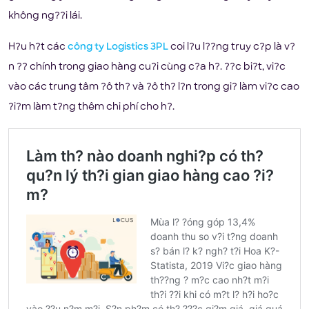
không ng??i lái.
H?u h?t các
công ty Logistics 3PL
coi l?u l??ng truy c?p là v?
n ?? chính trong giao hàng cu?i cùng c?a h?. ??c bi?t, vi?c
vào các trung tâm ?ô th? và ?ô th? l?n trong gi? làm vi?c cao
?i?m làm t?ng thêm chi phí cho h?.