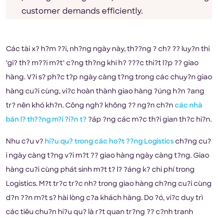
customer demands efficiently.
Các tài x? h?m ??i, nh?ng ngày này, th??ng ? ch? ?? luy?n thi
‘gi? th? m??i m?t’ c?ng th?ng khi h? ???c thi?t l?p ?? giao
hàng. V?i s? ph?c t?p ngày càng t?ng trong các chuy?n giao
hàng cu?i cùng, vi?c hoàn thành giao hàng ?úng h?n ?ang
tr? nên khó kh?n. Công ngh? không ?? ng?n ch?n
các nhà
bán l? th??ng m?i ?i?n t?
?áp ?ng các m?c th?i gian th?c hi?n.
Nhu c?u v?
hi?u qu? trong các ho?t ??ng Logistics
ch?ng cu?
i ngày càng t?ng v?i m?t ?? giao hàng ngày càng t?ng. Giao
hàng cu?i cùng phát sinh m?t t? l? ?áng k? chi phí trong
Logistics. M?t tr?c tr?c nh? trong giao hàng ch?ng cu?i cùng
d?n ??n m?t s? hài lòng c?a khách hàng. Do ?ó, vi?c duy trì
các tiêu chu?n hi?u qu? là r?t quan tr?ng ?? c?nh tranh