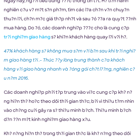
Ngày nay, ng??i tiêu dùng ???c thông tin t?t. H? ti?n hành
nghiên c?u v? m?t s?n ph?m, tìm các l?a ch?n v?n chuy?n
thu?n l?i, ch?n m?c giá th?p nh?t và sau ?ó ??a ra quy?t ??nh
mua hàng. Do ?ó, các doanh nghi?p ???c cho là cung c?p
tr?i nghi?m giao hàng
s? khi?n khách hàng quay l?i v?i h?.
47% khách hàng s? không mua s?m v?i b?n sau khi tr?i nghi?
m giao hàng t?i .- Thúc ??y lòng trung thành c?a khách
hàng v?i giao hàng nhanh và ?óng gói ch?t l??ng, nghiên c?
u n?m 2016.
Các doanh nghi?p ph?i t?p trung vào vi?c cung c?p kh? n?
ng hi?n th? ho?c theo dõi th?i gian th?c; b?i vì thi?u t?m nhìn
vào ch?ng cu?i gây ra s? thi?u minh b?ch. Thi?u minh b?ch
d?n ??n m?t kinh nghi?m giao hàng x?u.
Kh? n?ng hi?n th? trong th?i gian th?c là kh? n?ng theo dõi