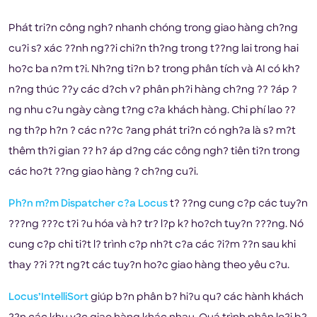
Phát tri?n công ngh? nhanh chóng trong giao hàng ch?ng
cu?i s? xác ??nh ng??i chi?n th?ng trong t??ng lai trong hai
ho?c ba n?m t?i. Nh?ng ti?n b? trong phân tích và AI có kh?
n?ng thúc ??y các d?ch v? phân ph?i hàng ch?ng ?? ?áp ?
ng nhu c?u ngày càng t?ng c?a khách hàng. Chi phí lao ??
ng th?p h?n ? các n??c ?ang phát tri?n có ngh?a là s? m?t
thêm th?i gian ?? h? áp d?ng các công ngh? tiên ti?n trong
các ho?t ??ng giao hàng ? ch?ng cu?i.
Ph?n m?m Dispatcher c?a Locus
t? ??ng cung c?p các tuy?n
???ng ???c t?i ?u hóa và h? tr? l?p k? ho?ch tuy?n ???ng. Nó
cung c?p chi ti?t l? trình c?p nh?t c?a các ?i?m ??n sau khi
thay ??i ??t ng?t các tuy?n ho?c giao hàng theo yêu c?u.
Locus’IntelliSort
giúp b?n phân b? hi?u qu? các hành khách