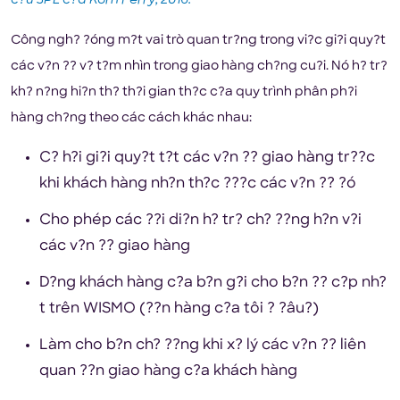
c?u 3PL c?a Korn Ferry, 2016.
Công ngh? ?óng m?t vai trò quan tr?ng trong vi?c gi?i quy?t
các v?n ?? v? t?m nhìn trong giao hàng ch?ng cu?i. Nó h? tr?
kh? n?ng hi?n th? th?i gian th?c c?a quy trình phân ph?i
hàng ch?ng theo các cách khác nhau:
C? h?i gi?i quy?t t?t các v?n ?? giao hàng tr??c
khi khách hàng nh?n th?c ???c các v?n ?? ?ó
Cho phép các ??i di?n h? tr? ch? ??ng h?n v?i
các v?n ?? giao hàng
D?ng khách hàng c?a b?n g?i cho b?n ?? c?p nh?
t trên WISMO (??n hàng c?a tôi ? ?âu?)
Làm cho b?n ch? ??ng khi x? lý các v?n ?? liên
quan ??n giao hàng c?a khách hàng