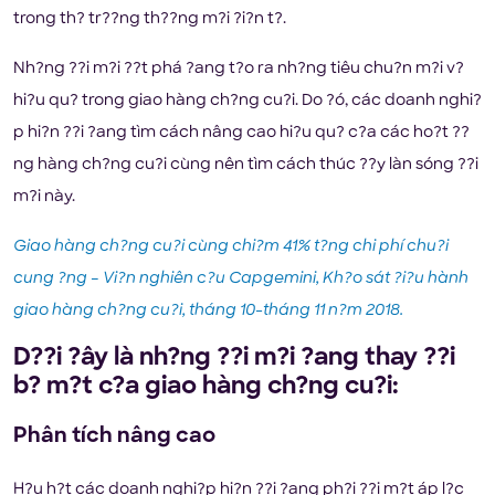
trong th? tr??ng th??ng m?i ?i?n t?.
Nh?ng ??i m?i ??t phá ?ang t?o ra nh?ng tiêu chu?n m?i v?
hi?u qu? trong giao hàng ch?ng cu?i. Do ?ó, các doanh nghi?
p hi?n ??i ?ang tìm cách nâng cao hi?u qu? c?a các ho?t ??
ng hàng ch?ng cu?i cùng nên tìm cách thúc ??y làn sóng ??i
m?i này.
Giao hàng ch?ng cu?i cùng chi?m 41% t?ng chi phí chu?i
cung ?ng – Vi?n nghiên c?u Capgemini, Kh?o sát ?i?u hành
giao hàng ch?ng cu?i, tháng 10-tháng 11 n?m 2018.
D??i ?ây là nh?ng ??i m?i ?ang thay ??i
b? m?t c?a giao hàng ch?ng cu?i:
Phân tích nâng cao
H?u h?t các doanh nghi?p hi?n ??i ?ang ph?i ??i m?t áp l?c