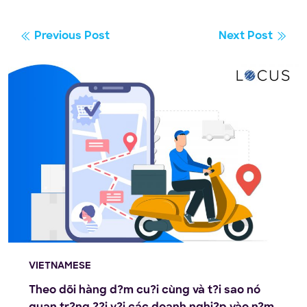
Previous Post
Next Post
VIETNAMESE
Theo dõi hàng d?m cu?i cùng và t?i sao nó