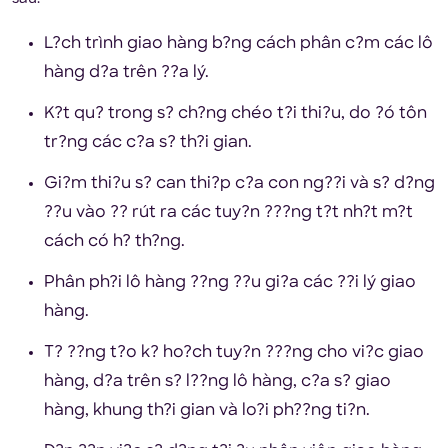
L?ch trình giao hàng b?ng cách phân c?m các lô
hàng d?a trên ??a lý.
K?t qu? trong s? ch?ng chéo t?i thi?u, do ?ó tôn
tr?ng các c?a s? th?i gian.
Gi?m thi?u s? can thi?p c?a con ng??i và s? d?ng
??u vào ?? rút ra các tuy?n ???ng t?t nh?t m?t
cách có h? th?ng.
Phân ph?i lô hàng ??ng ??u gi?a các ??i lý giao
hàng.
T? ??ng t?o k? ho?ch tuy?n ???ng cho vi?c giao
hàng, d?a trên s? l??ng lô hàng, c?a s? giao
hàng, khung th?i gian và lo?i ph??ng ti?n.