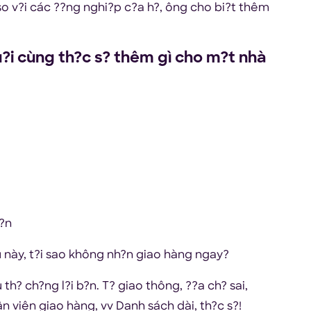
h so v?i các ??ng nghi?p c?a h?, ông cho bi?t thêm
u?i cùng th?c s? thêm gì cho m?t nhà
y?n
?u này, t?i sao không nh?n giao hàng ngay?
h? ch?ng l?i b?n. T? giao thông, ??a ch? sai,
n viên giao hàng, vv Danh sách dài, th?c s?!