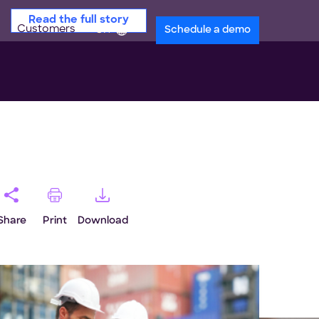
Read the full story
Customers
en
Schedule a demo
Share
Print
Download