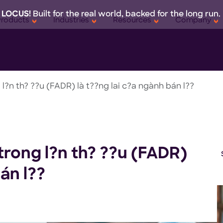
 LOCUS!
Built for the real world, backed for the long run.
Products
Industries
Resources
Company
 l?n th? ??u (FADR) là t??ng lai c?a ngành bán l??
 trong l?n th? ??u (FADR)
án l??