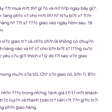
‘hãy ??t mua m?t th? gì ?ó và m? h?p ngay bây gi?’.
?n ?ang ph?c v? cho m?t th? h? hi?u bi?t v? ?i?n
hàng h? ??t s? ???c giao vào ngày hôm sau. ?ã
?n.
 vi?c giao tr? và ch?c ch?n là không có chuy?n
ách hàng nào và h? s? cho b?n bi?t s? l??ng cu?c
yêu c?u gi?i thích v? lý do t?i sao vi?c giao
 mong mu?n c?a tôi. Ch? c?n giao nó, b?n ?i. B?n
 nh?n ???c trong nh?ng ?ánh giá t?i t? m?t khách
r?c tuy?n và thanh toán tr? nên r?t ??n gi?n, tr?i
ng ph?n giao hàng.