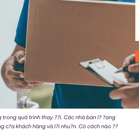
trong quá trình thay ??i. Các nhà bán l? ?ang
?ng c?a khách hàng và l?i nhu?n. Có cách nào ??