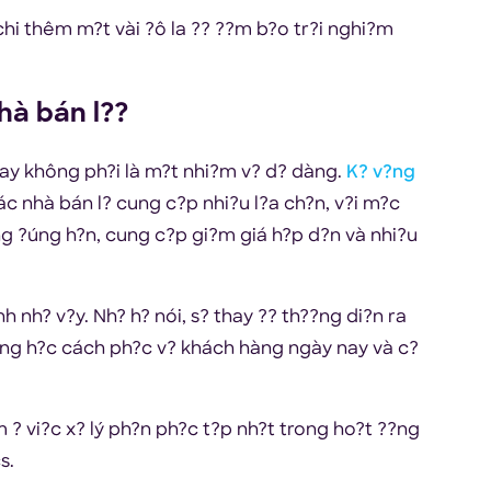
hi thêm m?t vài ?ô la ?? ??m b?o tr?i nghi?m
hà bán l??
 nay không ph?i là m?t nhi?m v? d? dàng.
K? v?ng
ác nhà bán l? cung c?p nhi?u l?a ch?n, v?i m?c
àng ?úng h?n, cung c?p gi?m giá h?p d?n và nhi?u
 nh? v?y. Nh? h? nói, s? thay ?? th??ng di?n ra
?ang h?c cách ph?c v? khách hàng ngày nay và c?
 ? vi?c x? lý ph?n ph?c t?p nh?t trong ho?t ??ng
cs.