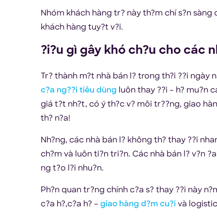
Nhóm khách hàng tr? này th?m chí s?n sàng c
khách hàng tuy?t v?i.
?i?u gì gây khó ch?u cho các n
Tr? thành m?t nhà bán l? trong th?i ??i ngày
c?a ng??i tiêu dùng
luôn thay ??i – h? mu?n c
giá t?t nh?t, có ý th?c v? môi tr??ng, giao h
th? n?a!
Nh?ng, các nhà bán l? không th? thay ??i nhanh
ch?m và luôn ti?n tri?n. Các nhà bán l? v?n 
ng t?o l?i nhu?n.
Ph?n quan tr?ng chính c?a s? thay ??i này n?m
c?a h?,c?a h? –
giao hàng d?m cu?i
và logisti