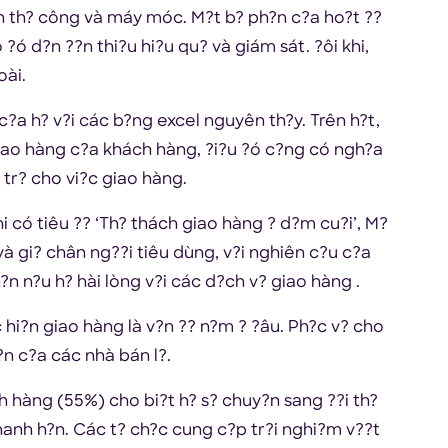
nh th? công và máy móc. M?t b? ph?n c?a ho?t ??
 ?ó d?n ??n thi?u hi?u qu? và giám sát. ?ôi khi,
oài.
c?a h? v?i các b?ng excel nguyên th?y. Trên h?t,
iao hàng c?a khách hàng, ?i?u ?ó c?ng có ngh?a
á tr? cho vi?c giao hàng.
có tiêu ?? ‘Th? thách giao hàng ? d?m cu?i’, M?
 và gi? chân ng??i tiêu dùng, v?i nghiên c?u c?a
?n n?u h? hài lòng v?i các d?ch v? giao hàng .
?c hi?n giao hàng là v?n ?? n?m ? ?âu. Ph?c v? cho
?n c?a các nhà bán l?.
h hàng (55%) cho bi?t h? s? chuy?n sang ??i th?
hanh h?n. Các t? ch?c cung c?p tr?i nghi?m v??t