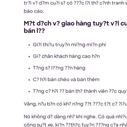
tr?i v? d?m cu?i s? có ???c l?i th? c?nh tran
báo cáo.
M?t d?ch v? giao hàng tuy?t v?i c
bán l??
Gi?i thi?u truy?n mi?ng mi?n phí
Gi? chân khách hàng cao h?n
T?ng s? l??ng ??n hàng
C? h?i bán chéo và bán thêm
T?ng c? h?i ?? bán th? thành viên ??c qu
Vâng, n?u b?n có kh? n?ng ??t ???c t?t c? ?i
Nó không d? dàng nh? khi nghe. Có quá nhi?u t
công su?t xe, ki?n ??th?c tuy?n ???ng c?a nhâ