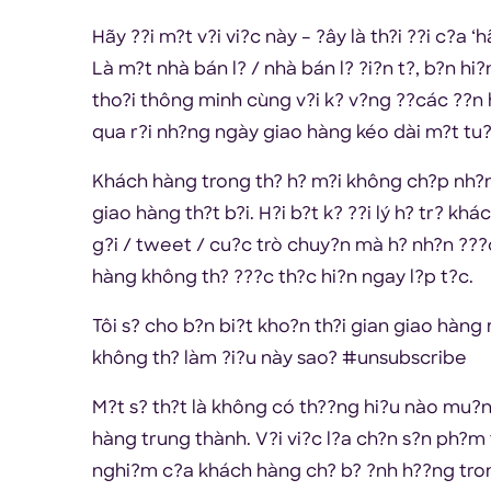
Hãy ??i m?t v?i vi?c này – ?ây là th?i ??i c?a 
Là m?t nhà bán l? / nhà bán l? ?i?n t?, b?n hi
tho?i thông minh cùng v?i k? v?ng ??các ??n 
qua r?i nh?ng ngày giao hàng kéo dài m?t tu
Khách hàng trong th? h? m?i không ch?p nh?n
giao hàng th?t b?i. H?i b?t k? ??i lý h? tr? kh
g?i / tweet / cu?c trò chuy?n mà h? nh?n ???c 
hàng không th? ???c th?c hi?n ngay l?p t?c.
Tôi s? cho b?n bi?t kho?n th?i gian giao hàng
không th? làm ?i?u này sao? #unsubscribe
M?t s? th?t là không có th??ng hi?u nào mu?n
hàng trung thành. V?i vi?c l?a ch?n s?n ph?m t
nghi?m c?a khách hàng ch? b? ?nh h??ng tro