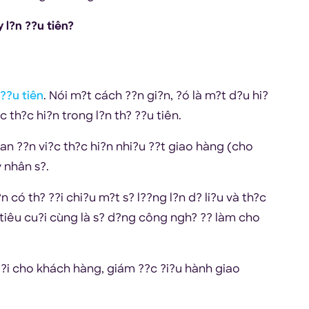
 l?n ??u tiên?
 ??u tiên
. Nói m?t cách ??n gi?n, ?ó là m?t d?u hi?
 th?c hi?n trong l?n th? ??u tiên.
uan ??n vi?c th?c hi?n nhi?u ??t giao hàng (cho
ý nhân s?.
n có th? ??i chi?u m?t s? l??ng l?n d? li?u và th?c
 tiêu cu?i cùng là s? d?ng công ngh? ?? làm cho
 l?i cho khách hàng, giám ??c ?i?u hành giao