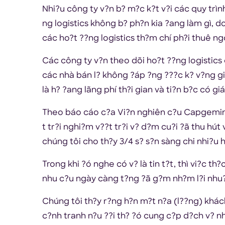
Nhi?u công ty v?n b? m?c k?t v?i các quy trì
ng logistics không b? ph?n kia ?ang làm gì, do
các ho?t ??ng logistics th?m chí ph?i thuê ng
Các công ty v?n theo dõi ho?t ??ng logistics 
các nhà bán l? không ?áp ?ng ???c k? v?ng g
là h? ?ang lãng phí th?i gian và ti?n b?c có gi
Theo báo cáo c?a Vi?n nghiên c?u Capgemini 
t tr?i nghi?m v??t tr?i v? d?m cu?i ?ã thu hút
chúng tôi cho th?y 3/4 s? s?n sàng chi nhi?u h
Trong khi ?ó nghe có v? là tin t?t, thì vi?c th
nhu c?u ngày càng t?ng ?ã g?m nh?m l?i nhu
Chúng tôi th?y r?ng h?n m?t n?a (l??ng) khác
c?nh tranh n?u ??i th? ?ó cung c?p d?ch v? n