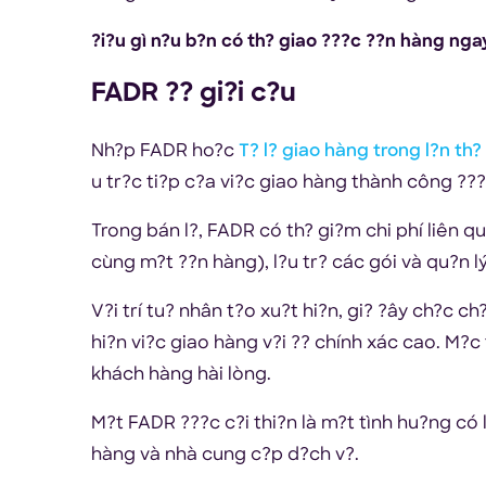
?i?u gì n?u b?n có th? giao ???c ??n hàng ngay
FADR ?? gi?i c?u
Nh?p FADR ho?c
T? l? giao hàng trong l?n th?
u tr?c ti?p c?a vi?c giao hàng thành công ???c
Trong bán l?, FADR có th? gi?m chi phí liên q
cùng m?t ??n hàng), l?u tr? các gói và qu?n l
V?i trí tu? nhân t?o xu?t hi?n, gi? ?ây ch?c ch?
hi?n vi?c giao hàng v?i ?? chính xác cao. M?c
khách hàng hài lòng.
M?t FADR ???c c?i thi?n là m?t tình hu?ng có
hàng và nhà cung c?p d?ch v?.