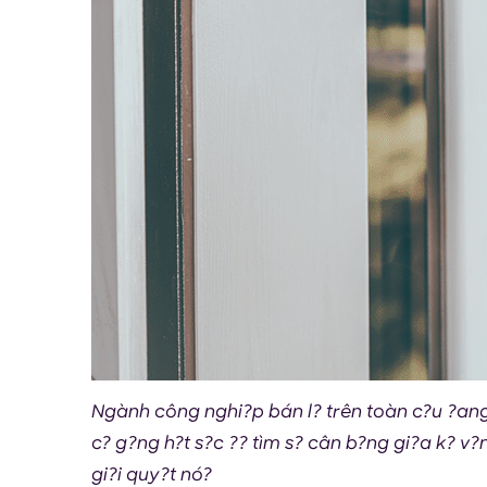
Ngành công nghi?p bán l? trên toàn c?u ?ang 
c? g?ng h?t s?c ?? tìm s? cân b?ng gi?a k? v
gi?i quy?t nó?